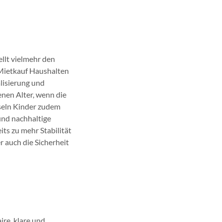
ellt vielmehr den
r Mietkauf Haushalten
alisierung und
enen Alter, wenn die
seln Kinder zudem
und nachhaltige
its zu mehr Stabilität
 auch die Sicherheit
ire, klare und