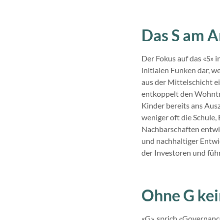
Das S am A
Der Fokus auf das «S» i
initialen Funken dar, w
aus der Mittelschicht e
entkoppelt den Wohntra
Kinder bereits ans Au
weniger oft die Schule
Nachbarschaften entwick
und nachhaltiger Entwi
der Investoren und füh
Ohne G kei
«G», sprich «Governance