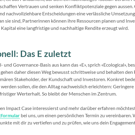
 schaffen Vertrauen und senken Konfliktpotenziale gegen aussen. G
nd nachvollziehbare Entscheidungen eine verlässliche Umsetzung
 sie sind, Partnerinnen können ihre Ressourcen planen und Inve
Kapital eine langfristige und nachhaltige Rendite erzeugt wird.
ell: Das E zuletzt
l- und Governance-Basis aus kann das «E», sprich «Ecological», be
 gehen daher diesen Weg bewusst schrittweise und behalten den 
imären Stakeholder, der Kundschaft und Investoren. Konkret bedeu
erden sollen, die den Alltag nachweislich erleichtern: Geringere
ristiger Werterhalt. So bleibt der Menschen im Zentrum.
en Impact Case interessierst und mehr darüber erfahren möchtest
tformular
bei uns, um einen persönlichen Termin zu vereinbaren. W
unkte mit dir zu vertiefen und zu prüfen, wie uns dein Engagemen