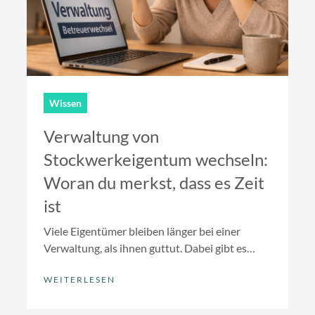
Wissen
Verwaltung von
Stockwerkeigentum wechseln:
Woran du merkst, dass es Zeit
ist
Viele Eigentümer bleiben länger bei einer
Verwaltung, als ihnen guttut. Dabei gibt es
klare Hinweise, die zeigen, wann ein Wechsel
WEITERLESEN
sinnvoll sein kann.