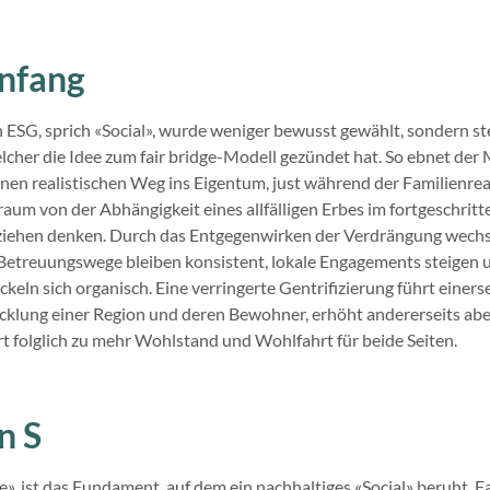
nfang
n ESG, sprich «Social», wurde weniger bewusst gewählt, sondern st
elcher die Idee zum fair bridge-Modell gezündet hat. So ebnet de
inen realistischen Weg ins Eigentum, just während der Familienre
um von der Abhängigkeit eines allfälligen Erbes im fortgeschritt
sziehen denken. Durch das Entgegenwirken der Verdrängung wech
, Betreuungswege bleiben konsistent, lokale Engagements steigen 
eln sich organisch. Eine verringerte Gentrifizierung führt einerse
cklung einer Region und deren Bewohner, erhöht andererseits aber
rt folglich zu mehr Wohlstand und Wohlfahrt für beide Seiten.
n S
», ist das Fundament, auf dem ein nachhaltiges «Social» beruht. Fa