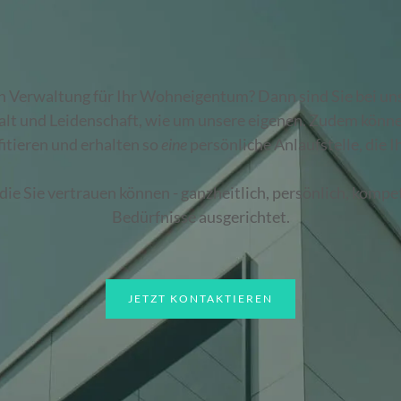
en Verwaltung für Ihr Wohneigentum? Dann sind Sie bei un
alt und Leidenschaft, wie um unsere eigenen. Zudem können
itieren und erhalten so
eine
persönliche Anlaufstelle, die Ih
 die Sie vertrauen können - ganzheitlich, persönlich, kompe
Bedürfnisse ausgerichtet.
JETZT KONTAKTIEREN