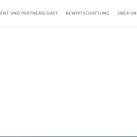
ENT UND PARTNERSCHAFT
BEWIRTSCHAFTUNG
ÜBER UN
Ihr Eigentum
in guten Händen